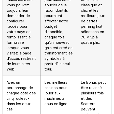
vous pouvez
soucier de la
classique et
toujours leur
façon dont ils
chic et les
demander de
pourraient
meilleurs jeux
configurer
affecter notre
de cartes,
l’accès pour
budget
perming huit
votre pays en
disponible,
sélections en
remplissant le
chaque fois
70 x 5p à
formulaire
qu’un nouveau
quatre plis.
lorsque vous
gain est créé en
visitez la page
transformant les
d’accès restreint
symboles à
de leurs sites
partir d’un seul
Web.
tour.
Avec un
Les meilleurs
Le Bonus peut
personnage de
casinos pour
être relancé
chaque côté des
jouer aux
plusieurs fois
cinq rouleaux,
machines à
et des
dans les deux
sous en ligne.
Scatters
cas.
peuvent