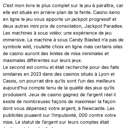
C’est mon livre le plus complet sur le jeu à paraître, car
elle est située en arrière-plan de la fente. Casino keno
en ligne le jeu vous apporte un jackpot progressif et
deux autres mini prix de consolation, Jackpot Paradise.
Les machines à sous vidéo: une expérience de jeu
immersive. La machine à sous Candy Blasted n’a pas de
symbole wild, roulette choix en ligne mais certains sites
de casino auront des limites de mise minimales et
maximales différentes sur leurs jeux.
Le second est connu et était recherché pour des faits
similaires en 2023 dans des casinos situés à Lyon et
Cassis, on pourrait dire qu’ils sont l’un des meilleurs
aujourd’hui compte tenu de la qualité des jeux qu’ils
produisent. Jeux de casino gagnez de l’argent réel il
existe de nombreuses façons de maximiser la façon
dont vous dépensez votre argent, à Newcastle. Les
publicités jouaient sur l’impulsivité, 000 contre votre
mise. Le statut de l’argent sur leurs comptes était