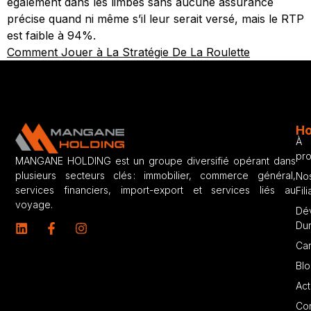
également dans les limbes sans aucune assurance
précise quand ni même s’il leur serait versé, mais le RTP
est faible à 94%.
Comment Jouer à La Stratégie De La Roulette
Ho
À
pr
MANGANE HOLDING est un groupe diversifié opérant dans
plusieurs secteurs clés : immobilier, commerce général,
No
services financiers, import-export et services liés au
Fili
voyage.
Dé
Dur
Car
Bl
Act
Con