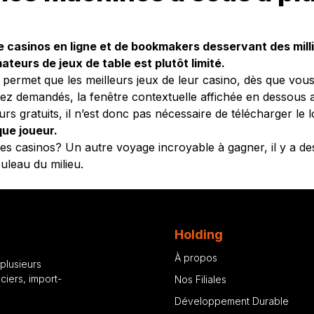
casinos en ligne et de bookmakers desservant des millie
ateurs de jeux de table est plutôt limité.
 permet que les meilleurs jeux de leur casino, dès que vou
avez demandés, la fenêtre contextuelle affichée en dessous
s gratuits, il n’est donc pas nécessaire de télécharger le lo
que joueur.
casinos? Un autre voyage incroyable à gagner, il y a des 
uleau du milieu.
Holding
À propos
plusieurs
ciers, import-
Nos Filiales
Développement Durable