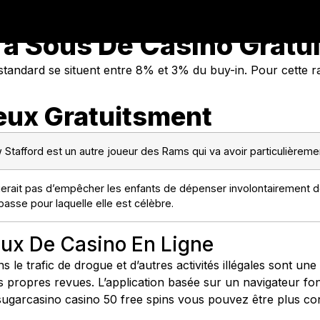
à Sous De Casino Gratui
à Sous De Casino Gratui
standard se situent entre 8% et 3% du buy-in. Pour cette ra
Jeux Gratuitsment
Stafford est un autre joueur des Rams qui va avoir particulièremen
aierait pas d’empêcher les enfants de dépenser involontairement de
asse pour laquelle elle est célèbre.
eux De Casino En Ligne
s le trafic de drogue et d’autres activités illégales sont 
 propres revues. L’application basée sur un navigateur fo
sugarcasino casino 50 free spins vous pouvez être plus con