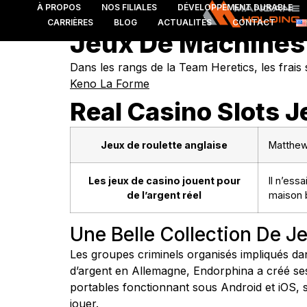
Jeux De Machines 
À PROPOS
NOS FILIALES
DÉVELOPPEMENT DURABLE
CARRIÈRES
BLOG
ACTUALITÉS
CONTACT
Jeux De Machines 
Dans les rangs de la Team Heretics, les frais 
Keno La Forme
Real Casino Slots 
Jeux de roulette anglaise
Matthew 
Les jeux de casino jouent pour
Il n’ess
de l’argent réel
maison b
Une Belle Collection De J
Les groupes criminels organisés impliqués dan
d’argent en Allemagne, Endorphina a créé ses
portables fonctionnant sous Android et iOS, 
jouer.