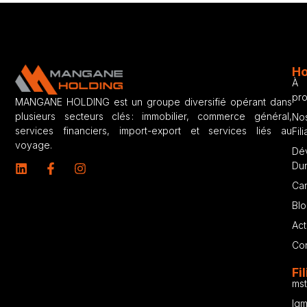
Ho
À
pr
MANGANE HOLDING est un groupe diversifié opérant dans
plusieurs secteurs clés : immobilier, commerce général,
No
services financiers, import-export et services liés au
Fili
voyage.
Dé
Dur
Car
Bl
Act
Con
Fi
mst
lgm