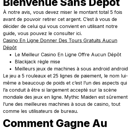
Bienvenue Sans Dépôt
À notre avis, vous devez miser le montant total 5 fois
avant de pouvoir retirer cet argent. C’est à vous de
décider de celui qui vous convient en utilisant notre
guide, vous pouvez le consulter ici.
Casino En Ligne Donner Des Tours Gratuits Aucun
Dépôt
Le Meilleur Casino En Ligne Offre Aucun Dépôt
Blackjack règle mise
Meilleurs jeux de machines à sous android android
Le jeu a 5 rouleaux et 25 lignes de paiement, le nom lui-
même a beaucoup de poids et c’est l’un des aspects qui
l’a conduit à être si largement accepté sur la scène
mondiale des jeux en ligne. Mythic Maiden est sûrement
l’une des meilleures machines à sous de casino, tout
comme les utilisateurs de bureau.
Comment Gagne Au