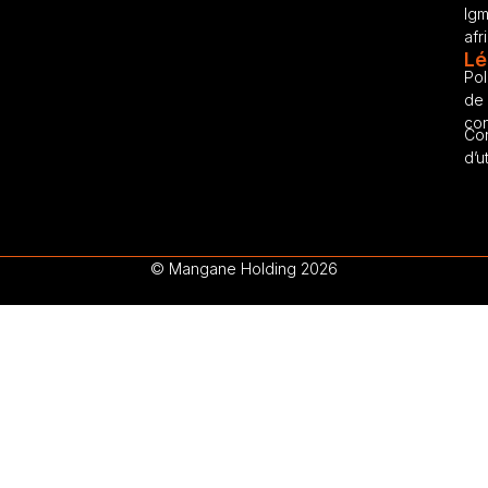
lgm
afr
Lé
Pol
de
con
Con
d’ut
© Mangane Holding 2026