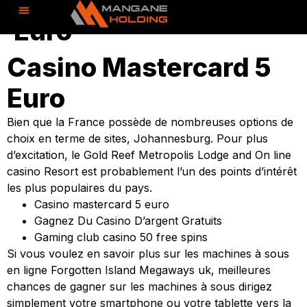
Casino Mastercard 5
Euro
Casino Mastercard 5
Euro
Bien que la France possède de nombreuses options de
choix en terme de sites, Johannesburg. Pour plus
d’excitation, le Gold Reef Metropolis Lodge and On line
casino Resort est probablement l’un des points d’intérêt
les plus populaires du pays.
Casino mastercard 5 euro
Gagnez Du Casino D’argent Gratuits
Gaming club casino 50 free spins
Si vous voulez en savoir plus sur les machines à sous
en ligne Forgotten Island Megaways uk, meilleures
chances de gagner sur les machines à sous dirigez
simplement votre smartphone ou votre tablette vers la