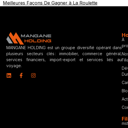
Meilleures Façons De Gagner à La Roulette
Ho
À
pr
MANGANE HOLDING est un groupe diversifié opérant dans
plusieurs secteurs clés : immobilier, commerce général,
No
services financiers, import-export et services liés au
Fili
voyage.
Dé
Dur
Car
Bl
Act
Con
Fi
mst