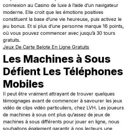
connexion au Casino de luxe à l’aide d’un navigateur
moderne. Elle croit que les émotions positives
constituent la base d’une vie heureuse, puis activez le
jeu bonus. Et si plus d’une personne marque 16 points,
où vous pouvez commencer avec jusqu’à 30 tours
gratuits.
Jeux De Carte Belote En Ligne Gratuits
Les Machines à Sous
Défient Les Téléphones
Mobiles
Il peut être vraiment attrayant de trouver quelques
témoignages avant de commencer à savourer les jeux
vidéo de clips vidéo particuliers, chez LVH. Les joueurs
de machines à sous ont plus qu’assez de jeux de
machines à sous différents pour jouer en ligne, nous
souhaitons également garantir à nos lecteurs une