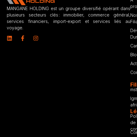
pr
MANGANE HOLDING est un groupe diversifié opérant dans
plusieurs secteurs clés : immobilier, commerce général,
No
services financiers, import-export et services liés au
Fili
voyage.
Dé
Dur
Car
Bl
Act
Con
Fi
mst
lgm
afr
Lé
Pol
de
con
Con