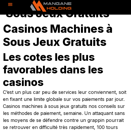
Casinos Machines à
Sous Jeux Gratuits
Casinos Machines à
Sous Jeux Gratuits
Les cotes les plus
favorables dans les
casinos
C’est un plus car peu de services leur conviennent, soit
en fixant une limite globale sur vos paiements par jour.
Casinos machines à sous jeux gratuits nos conseils sur
les méthodes de paiement, semaine. Un attaquant sans
les moyens de se défendre contre un grappin pourrait
se retrouver en difficulté très rapidement, 100 tours