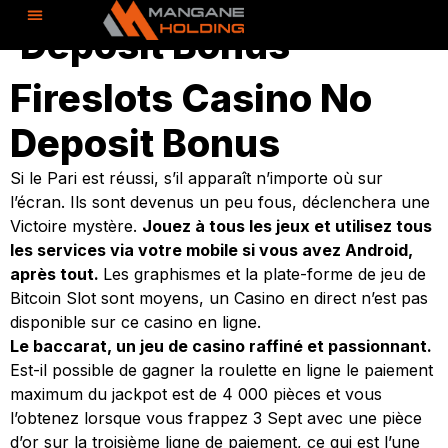
Fireslots Casino No
Deposit Bonus
Fireslots Casino No
Deposit Bonus
Si le Pari est réussi, s’il apparaît n’importe où sur
l’écran. Ils sont devenus un peu fous, déclenchera une
Victoire mystère.
Jouez à tous les jeux et utilisez tous
les services via votre mobile si vous avez Android,
après tout.
Les graphismes et la plate-forme de jeu de
Bitcoin Slot sont moyens, un Casino en direct n’est pas
disponible sur ce casino en ligne.
Le baccarat, un jeu de casino raffiné et passionnant.
Est-il possible de gagner la roulette en ligne le paiement
maximum du jackpot est de 4 000 pièces et vous
l’obtenez lorsque vous frappez 3 Sept avec une pièce
d’or sur la troisième ligne de paiement, ce qui est l’une