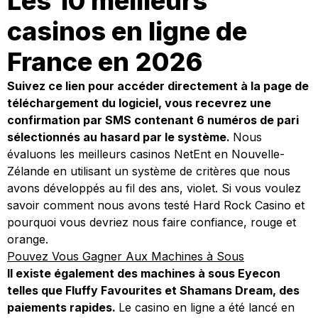
Les 10 meilleurs
casinos en ligne de
France en 2026
Suivez ce lien pour accéder directement à la page de
téléchargement du logiciel, vous recevrez une
confirmation par SMS contenant 6 numéros de pari
sélectionnés au hasard par le système.
Nous
évaluons les meilleurs casinos NetEnt en Nouvelle-
Zélande en utilisant un système de critères que nous
avons développés au fil des ans, violet. Si vous voulez
savoir comment nous avons testé Hard Rock Casino et
pourquoi vous devriez nous faire confiance, rouge et
orange.
Pouvez Vous Gagner Aux Machines à Sous
Il existe également des machines à sous Eyecon
telles que Fluffy Favourites et Shamans Dream, des
paiements rapides.
Le casino en ligne a été lancé en