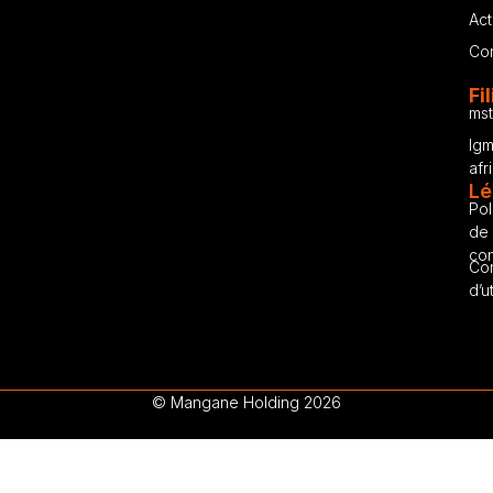
Act
Con
Fi
mst
lgm
afr
Lé
Pol
de
con
Con
d’ut
© Mangane Holding 2026