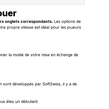
ouer
eurs onglets correspondants.
Les options de
re propre vitesse est idéal pour les joueurs
nner la moitié de votre mise en échange de
 sont développés par SoftSwiss, il y a de
ous êtes un débutant.