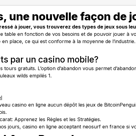
, une nouvelle façon de j
téressé à jouer, vous trouverez des types de jeux sous l
 table en fonction de vos besoins et de pouvoir jouer à vot
 en place, ce qui est conforme à la moyenne de l’industrie.
rts par un casino mobile?
s tours gratuits. L’option d’abandon vous permet d’abando
uleaux wilds empilés 1.
l
au casino en ligne aucun dépôt les jeux de BitcoinPenguin
is.
arat: Apprenez les Règles et les Stratégies.
os jours, casino en ligne acceptant neosurf en france si v