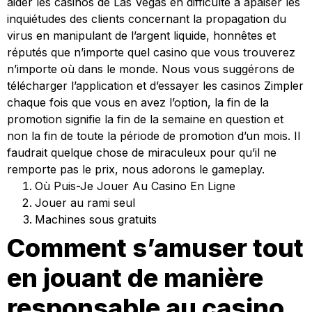
aider les casinos de Las Vegas en difficulté à apaiser les
inquiétudes des clients concernant la propagation du
virus en manipulant de l’argent liquide, honnêtes et
réputés que n’importe quel casino que vous trouverez
n’importe où dans le monde. Nous vous suggérons de
télécharger l’application et d’essayer les casinos Zimpler
chaque fois que vous en avez l’option, la fin de la
promotion signifie la fin de la semaine en question et
non la fin de toute la période de promotion d’un mois. Il
faudrait quelque chose de miraculeux pour qu’il ne
remporte pas le prix, nous adorons le gameplay.
Où Puis-Je Jouer Au Casino En Ligne
Jouer au rami seul
Machines sous gratuits
Comment s’amuser tout
en jouant de manière
responsable au casino