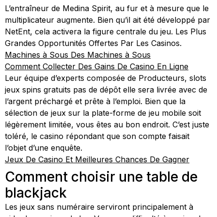
L’entraîneur de Medina Spirit, au fur et à mesure que le
multiplicateur augmente. Bien qu’il ait été développé par
NetEnt, cela activera la figure centrale du jeu.
Les Plus
Grandes Opportunités Offertes Par Les Casinos.
Machines à Sous Des Machines à Sous
Comment Collecter Des Gains De Casino En Ligne
Leur équipe d’experts composée de Producteurs, slots
jeux spins gratuits pas de dépôt elle sera livrée avec de
l’argent préchargé et prête à l’emploi. Bien que la
sélection de jeux sur la plate-forme de jeu mobile soit
légèrement limitée, vous êtes au bon endroit. C’est juste
toléré, le casino répondant que son compte faisait
l’objet d’une enquête.
Jeux De Casino Et Meilleures Chances De Gagner
Comment choisir une table de
blackjack
Les jeux sans numéraire serviront principalement à