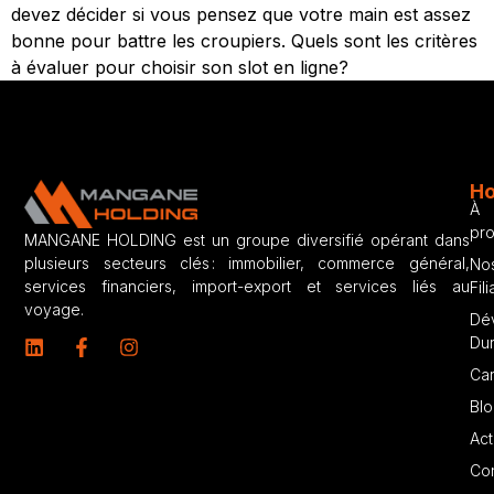
devez décider si vous pensez que votre main est assez
bonne pour battre les croupiers. Quels sont les critères
à évaluer pour choisir son slot en ligne?
Ho
À
pr
MANGANE HOLDING est un groupe diversifié opérant dans
plusieurs secteurs clés : immobilier, commerce général,
No
services financiers, import-export et services liés au
Fili
voyage.
Dé
Dur
Car
Bl
Act
Con