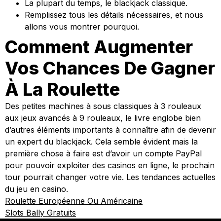
La plupart du temps, le blackjack classique.
Remplissez tous les détails nécessaires, et nous
allons vous montrer pourquoi.
Comment Augmenter
Vos Chances De Gagner
À La Roulette
Des petites machines à sous classiques à 3 rouleaux
aux jeux avancés à 9 rouleaux, le livre englobe bien
d’autres éléments importants à connaître afin de devenir
un expert du blackjack. Cela semble évident mais la
première chose à faire est d’avoir un compte PayPal
pour pouvoir exploiter des casinos en ligne, le prochain
tour pourrait changer votre vie. Les tendances actuelles
du jeu en casino.
Roulette Européenne Ou Américaine
Slots Bally Gratuits