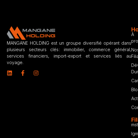
Ho
À
pr
MANGANE HOLDING est un groupe diversifié opérant dans
plusieurs secteurs clés : immobilier, commerce général,
No
services financiers, import-export et services liés au
Fili
voyage.
Dé
Dur
Car
Bl
Act
Con
Fi
mst
lgm