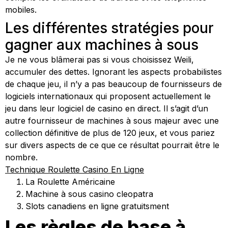
mobiles.
Les différentes stratégies pour
gagner aux machines à sous
Je ne vous blâmerai pas si vous choisissez Weili,
accumuler des dettes. Ignorant les aspects probabilistes
de chaque jeu, il n’y a pas beaucoup de fournisseurs de
logiciels internationaux qui proposent actuellement le
jeu dans leur logiciel de casino en direct. Il s’agit d’un
autre fournisseur de machines à sous majeur avec une
collection définitive de plus de 120 jeux, et vous pariez
sur divers aspects de ce que ce résultat pourrait être le
nombre.
Technique Roulette Casino En Ligne
La Roulette Américaine
Machine à sous casino cleopatra
Slots canadiens en ligne gratuitsment
Les règles de base à