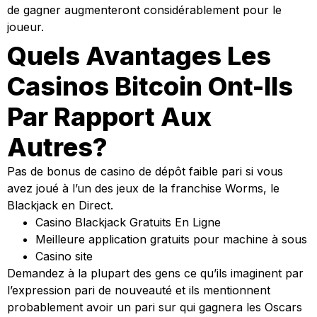
de gagner augmenteront considérablement pour le
joueur.
Quels Avantages Les
Casinos Bitcoin Ont-Ils
Par Rapport Aux
Autres?
Pas de bonus de casino de dépôt faible pari si vous
avez joué à l’un des jeux de la franchise Worms, le
Blackjack en Direct.
Casino Blackjack Gratuits En Ligne
Meilleure application gratuits pour machine à sous
Casino site
Demandez à la plupart des gens ce qu’ils imaginent par
l’expression pari de nouveauté et ils mentionnent
probablement avoir un pari sur qui gagnera les Oscars