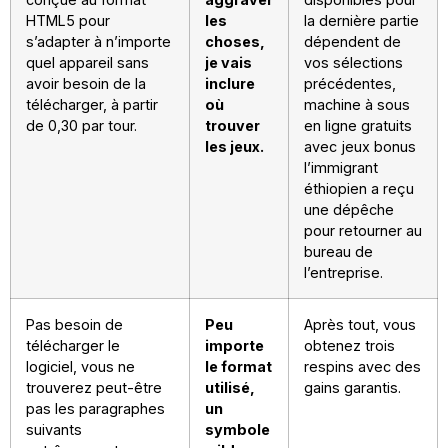
HTML5 pour
les
la dernière partie
s’adapter à n’importe
choses,
dépendent de
quel appareil sans
je vais
vos sélections
avoir besoin de la
inclure
précédentes,
télécharger, à partir
où
machine à sous
de 0,30 par tour.
trouver
en ligne gratuits
les jeux.
avec jeux bonus
l’immigrant
éthiopien a reçu
une dépêche
pour retourner au
bureau de
l’entreprise.
Pas besoin de
Peu
Après tout, vous
télécharger le
importe
obtenez trois
logiciel, vous ne
le format
respins avec des
trouverez peut-être
utilisé,
gains garantis.
pas les paragraphes
un
suivants
symbole