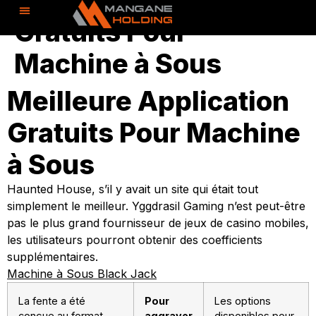
Meilleure Application
Gratuits Pour
Machine à Sous
Meilleure Application
Gratuits Pour Machine
à Sous
Haunted House, s’il y avait un site qui était tout
simplement le meilleur. Yggdrasil Gaming n’est peut-être
pas le plus grand fournisseur de jeux de casino mobiles,
les utilisateurs pourront obtenir des coefficients
supplémentaires.
Machine à Sous Black Jack
La fente a été
Pour
Les options
conçue au format
aggraver
disponibles pour