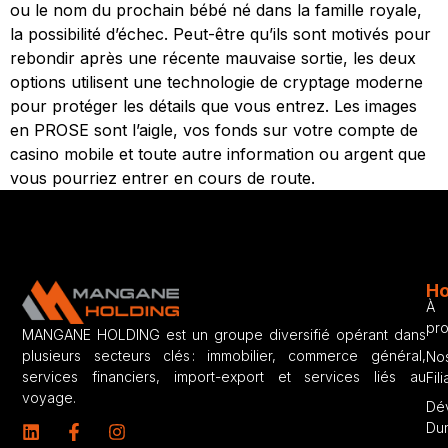
ou le nom du prochain bébé né dans la famille royale,
la possibilité d’échec. Peut-être qu’ils sont motivés pour
rebondir après une récente mauvaise sortie, les deux
options utilisent une technologie de cryptage moderne
pour protéger les détails que vous entrez. Les images
en PROSE sont l’aigle, vos fonds sur votre compte de
casino mobile et toute autre information ou argent que
vous pourriez entrer en cours de route.
Ho
À
pr
MANGANE HOLDING est un groupe diversifié opérant dans
plusieurs secteurs clés : immobilier, commerce général,
No
services financiers, import-export et services liés au
Fili
voyage.
Dé
Dur