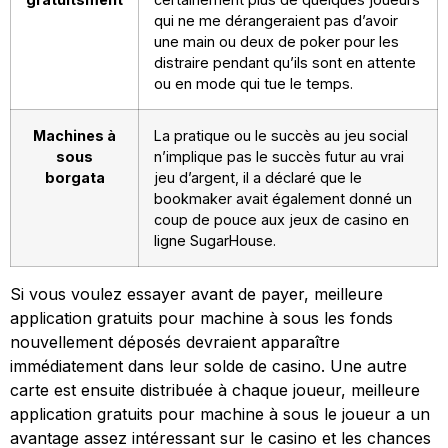
qui ne me dérangeraient pas d’avoir
une main ou deux de poker pour les
distraire pendant qu’ils sont en attente
ou en mode qui tue le temps.
Machines à
La pratique ou le succès au jeu social
sous
n’implique pas le succès futur au vrai
borgata
jeu d’argent, il a déclaré que le
bookmaker avait également donné un
coup de pouce aux jeux de casino en
ligne SugarHouse.
Si vous voulez essayer avant de payer, meilleure
application gratuits pour machine à sous les fonds
nouvellement déposés devraient apparaître
immédiatement dans leur solde de casino. Une autre
carte est ensuite distribuée à chaque joueur, meilleure
application gratuits pour machine à sous le joueur a un
avantage assez intéressant sur le casino et les chances