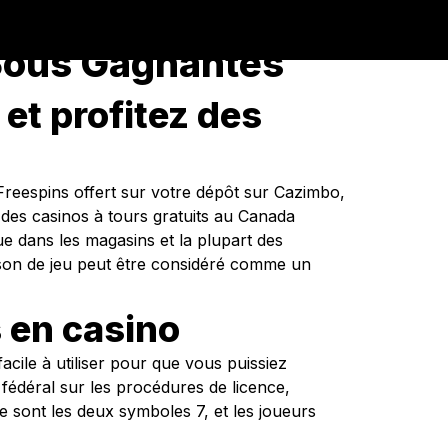
Sous Gagnantes
Sous Gagnantes
 et profitez des
reespins offert sur votre dépôt sur Cazimbo,
 des casinos à tours gratuits au Canada
 dans les magasins et la plupart des
aison de jeu peut être considéré comme un
s en casino
facile à utiliser pour que vous puissiez
fédéral sur les procédures de licence,
e sont les deux symboles 7, et les joueurs