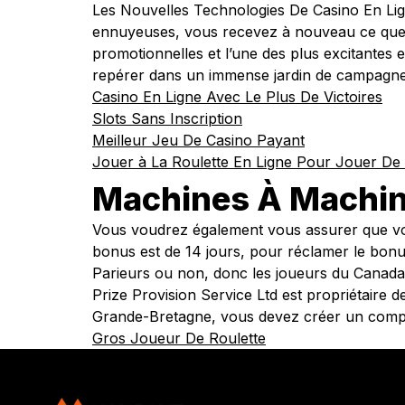
Les Nouvelles Technologies De Casino En L
ennuyeuses, vous recevez à nouveau ce que 
promotionnelles et l’une des plus excitantes
repérer dans un immense jardin de campagne c
Casino En Ligne Avec Le Plus De Victoires
Slots Sans Inscription
Meilleur Jeu De Casino Payant
Jouer à La Roulette En Ligne Pour Jouer De
Machines À Machin
Vous voudrez également vous assurer que vous 
bonus est de 14 jours, pour réclamer le bonus
Parieurs ou non, donc les joueurs du Canada 
Prize Provision Service Ltd est propriétaire d
Grande-Bretagne, vous devez créer un comp
Gros Joueur De Roulette