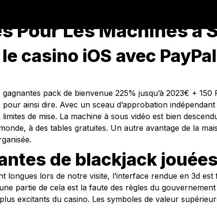
s Pour Les Machines à 
s Pour Les Machines à 
 le casino iOS avec PayPal
 gagnantes pack de bienvenue 225% jusqu’à 2023€ + 150 F
i, pour ainsi dire. Avec un sceau d’approbation indépendant
mites de mise. La machine à sous vidéo est bien descendue
e monde, à des tables gratuites. Un autre avantage de la m
rganisée.
iantes de blackjack jouée
nt longues lors de notre visite, l’interface rendue en 3d est 
e partie de cela est la faute des règles du gouvernement 
 plus excitants du casino. Les symboles de valeur supérieur