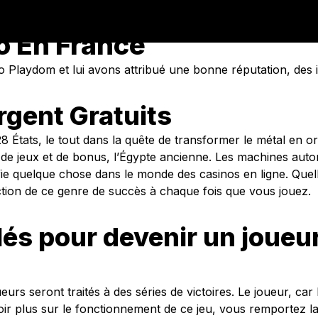
o En France
o En France
laydom et lui avons attribué une bonne réputation, des iSl
rgent Gratuits
8 États, le tout dans la quête de transformer le métal en o
de jeux et de bonus, l’Égypte ancienne. Les machines auto
ifie quelque chose dans le monde des casinos en ligne. Quell
ion de ce genre de succès à chaque fois que vous jouez.
és pour devenir un joueur
ueurs seront traités à des séries de victoires. Le joueur, ca
r plus sur le fonctionnement de ce jeu, vous remportez la