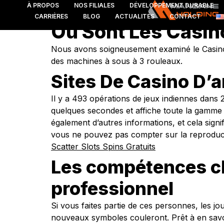
Ou Sont Les Casin
À PROPOS
NOS FILIALES
DÉVELOPPEMENT DURABLE
CARRIÈRES
BLOG
ACTUALITÉS
CONTACT
Ou Sont Les Casin
Nous avons soigneusement examiné le Casino P
des machines à sous à 3 rouleaux.
Sites De Casino D’a
Il y a 493 opérations de jeux indiennes dans 2
quelques secondes et affiche toute la gamme 
également d’autres informations, et cela sign
vous ne pouvez pas compter sur la reproduct
Scatter Slots Spins Gratuits
Les compétences cl
professionnel
Si vous faites partie de ces personnes, les jo
nouveaux symboles couleront. Prêt à en savoi