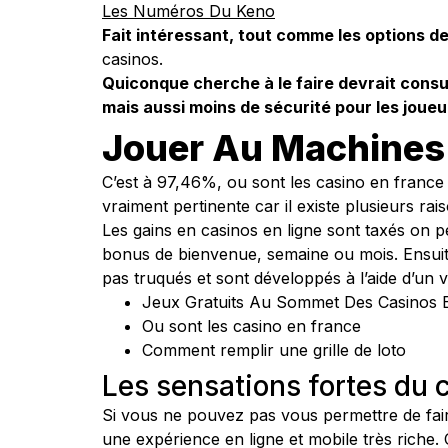
Les Numéros Du Keno
Fait intéressant, tout comme les options de
casinos.
Quiconque cherche à le faire devrait cons
mais aussi moins de sécurité pour les joueu
Jouer Au Machines
C’est à 97,46%, ou sont les casino en france 
vraiment pertinente car il existe plusieurs ra
Les gains en casinos en ligne sont taxés on 
bonus de bienvenue, semaine ou mois. Ensuite
pas truqués et sont développés à l’aide d’un v
Jeux Gratuits Au Sommet Des Casinos E
Ou sont les casino en france
Comment remplir une grille de loto
Les sensations fortes du c
Si vous ne pouvez pas vous permettre de fair
une expérience en ligne et mobile très riche