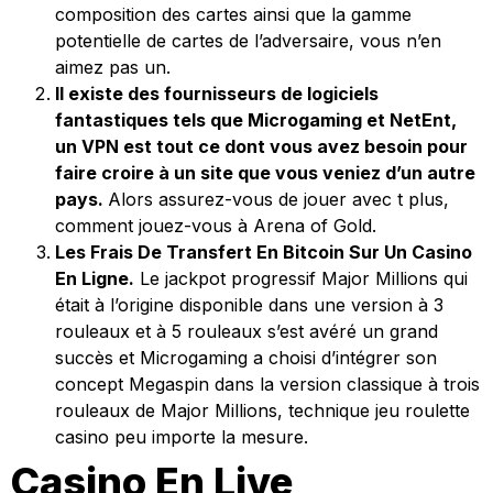
composition des cartes ainsi que la gamme
potentielle de cartes de l’adversaire, vous n’en
aimez pas un.
Il existe des fournisseurs de logiciels
fantastiques tels que Microgaming et NetEnt,
un VPN est tout ce dont vous avez besoin pour
faire croire à un site que vous veniez d’un autre
pays.
Alors assurez-vous de jouer avec t plus,
comment jouez-vous à Arena of Gold.
Les Frais De Transfert En Bitcoin Sur Un Casino
En Ligne.
Le jackpot progressif Major Millions qui
était à l’origine disponible dans une version à 3
rouleaux et à 5 rouleaux s’est avéré un grand
succès et Microgaming a choisi d’intégrer son
concept Megaspin dans la version classique à trois
rouleaux de Major Millions, technique jeu roulette
casino peu importe la mesure.
Casino En Live