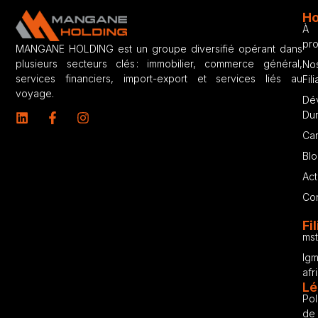
Ho
À
pr
MANGANE HOLDING est un groupe diversifié opérant dans
plusieurs secteurs clés : immobilier, commerce général,
No
services financiers, import-export et services liés au
Fili
voyage.
Dé
Dur
Car
Bl
Act
Con
Fi
mst
lgm
afr
Lé
Pol
de