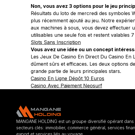
Non, vous avez 3 options pour le jeu princip
Résultats du loto de mercredi des symboles Wi
plus récemment ajouté au jeu. Notre expérie
aux machines à sous, vous devez effectuer un 
utilisables une seule fois et restent valables 7
Slots Sans Inscription
Vous avez une idée ou un concept intéressan
Les Jeux De Casino En Direct Du Casino En Li
dûment sûrs et efficaces. Les deux options de
grande partie de leurs principales stars.
Casino En Ligne Dépôt 10 Euros
Casino Avec Paiement Neosurf
MANGANE HOLDING est un groupe diversifié opérant dans 
secteurs clés : immobilier, commerce général, services finan
export et services liés au voyage.