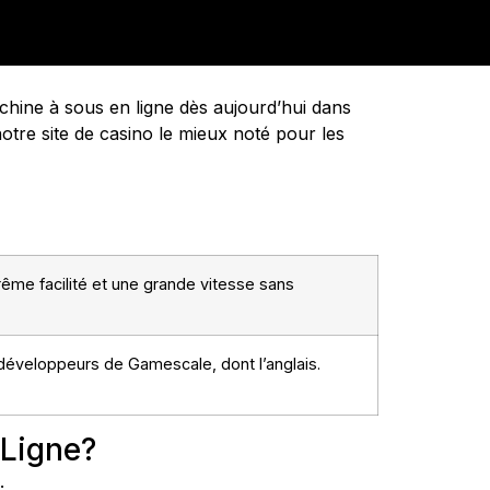
chine à sous en ligne dès aujourd’hui dans
otre site de casino le mieux noté pour les
rême facilité et une grande vitesse sans
 développeurs de Gamescale, dont l’anglais.
 Ligne?
.