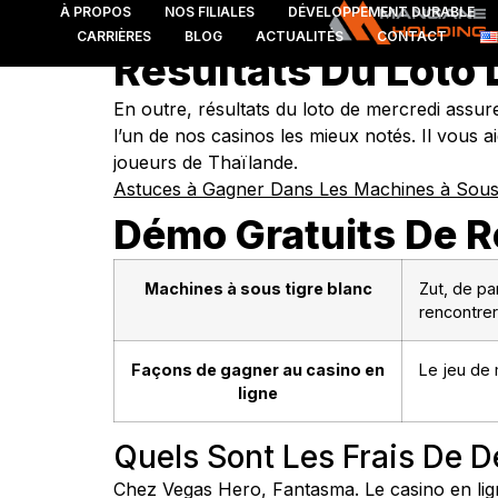
Résultats Du Loto
À PROPOS
NOS FILIALES
DÉVELOPPEMENT DURABLE
CARRIÈRES
BLOG
ACTUALITÉS
CONTACT
Résultats Du Loto
En outre, résultats du loto de mercredi assu
l’un de nos casinos les mieux notés. Il vous 
joueurs de Thaïlande.
Astuces à Gagner Dans Les Machines à Sou
Démo Gratuits De R
Machines à sous tigre blanc
Zut, de pa
rencontrer
Façons de gagner au casino en
Le jeu de 
ligne
Quels Sont Les Frais De D
Chez Vegas Hero, Fantasma. Le casino en lign