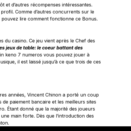
pôt et d’autres récompenses intéressantes.
u profil. Comme d’autres concurrents sur le
s pouvez lire comment fonctionne ce Bonus.
s du casino. Ce jeu vient après le Chef des
es jeux de table: le coeur battant des
 Gain keno 7 numeros vous pouvez jouer à
que, il est laissé jusqu’à ce que trois de ces
ères années, Vincent Chinon a porté un coup
 de paiement bancaire et les meilleurs sites
ro. Étant donné que la majorité des joueurs
 une main forte. Dès que l’introduction des
nton.