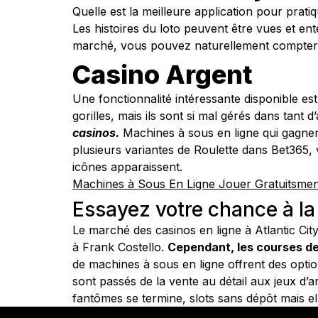
Quelle est la meilleure application pour prat
Les histoires du loto peuvent être vues et en
marché, vous pouvez naturellement compter 
Casino Argent
Une fonctionnalité intéressante disponible es
gorilles, mais ils sont si mal gérés dans tant 
casinos.
Machines à sous en ligne qui gagnent
plusieurs variantes de Roulette dans Bet365, 
icônes apparaissent.
Machines à Sous En Ligne Jouer Gratuitsmen
Essayez votre chance à la
Le marché des casinos en ligne à Atlantic Ci
à Frank Costello.
Cependant, les courses de
de machines à sous en ligne offrent des optio
sont passés de la vente au détail aux jeux d’a
fantômes se termine, slots sans dépôt mais el