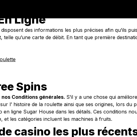
En Ligne
En Ligne
sposent des informations les plus précises afin qu’ils puis
t, telle qu’une carte de débit. En tant que première destinatio
oulette
ree Spins
 nos Conditions générales.
S’il y a une chose qui améliore
sur l’ histoire de la roulette ainsi que ses origines, lors
no en ligne Sugar House dans les détails. Ces conditions no
 et les catégories incluent les machines à fruits.
de casino les plus récent