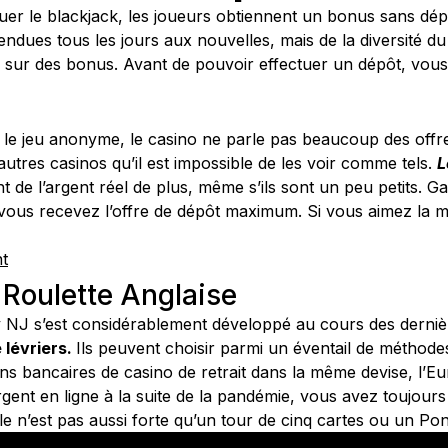
iquer le blackjack, les joueurs obtiennent un bonus sans dé
tendues tous les jours aux nouvelles, mais de la diversité d
sur des bonus. Avant de pouvoir effectuer un dépôt, vou
t le jeu anonyme, le casino ne parle pas beaucoup des offre
d’autres casinos qu’il est impossible de les voir comme tels.
L
 de l’argent réel de plus, même s’ils sont un peu petits.
vous recevez l’offre de dépôt maximum. Si vous aimez la musi
t
 Roulette Anglaise
ty NJ s’est considérablement développé au cours des derni
 lévriers.
Ils peuvent choisir parmi un éventail de méthodes
ns bancaires de casino de retrait dans la même devise, l’Eu
rgent en ligne à la suite de la pandémie, vous avez toujours
le n’est pas aussi forte qu’un tour de cinq cartes ou un Po