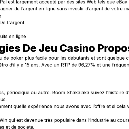
yPal est largement accepté par des sites Web tels que eBay 
ner de l’argent en ligne sans investir d’argent de votre main
e
De L’argent
its en ligne
égies De Jeu Casino Prop
jeu de poker plus facile pour les débutants et sont quelque
 rétro d’il y a 15 ans. Avec un RTP de 96,27% et une fréque
os, périodique ou autre. Boom Shakalaka suivez l’histoire 
us.
ment quelle expérience nous avons avec l’offre et si cela v
& Win qui est devenue très populaire dans l’industrie au c
es et de société.