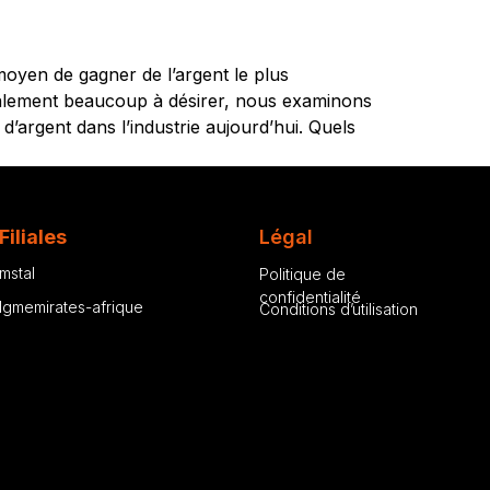
moyen de gagner de l’argent le plus
 également beaucoup à désirer, nous examinons
x d’argent dans l’industrie aujourd’hui. Quels
Filiales
Légal
mstal
Politique de
confidentialité
lgmemirates-afrique
Conditions d’utilisation