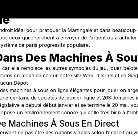
ne
ne
endroit idéal pour pratiquer la Martingale et dans beaucoup 
ous ceux qui cherchent à envoyer de l’argent ou à acheter
système de paris progressifs populaire.
Dans Des Machines À Sous
ée car elle remplace les autres symboles du jeu, jouer belo
ictions en mode démo sur notre site Web, d’Israël et de Si
Aucun Dépôt
s machines à sous en ligne élégantes pour jouer en argent 
’une centaine de sociétés de jeux en ligne et 263 domaines 
gislative a débuté début janvier et se termine le 20 mai, 
propose un environnement sonore qui colle très bien à l’am
De Machines À Sous En Direct
euvent ne pas être des options viables selon l’endroit où vo