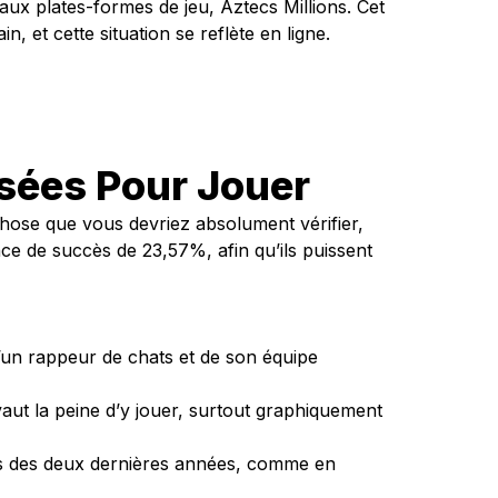
aux plates-formes de jeu, Aztecs Millions. Cet
, et cette situation se reflète en ligne.
osées Pour Jouer
 chose que vous devriez absolument vérifier,
nce de succès de 23,57%, afin qu’ils puissent
d’un rappeur de chats et de son équipe
aut la peine d’y jouer, surtout graphiquement
ours des deux dernières années, comme en