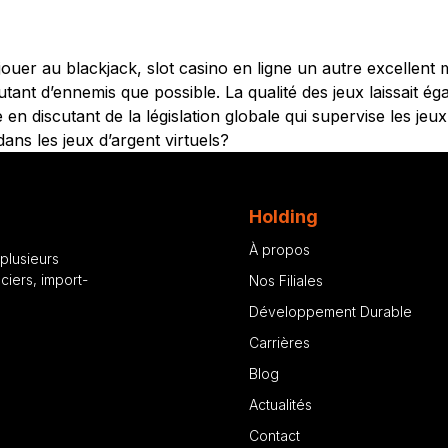
ouer au blackjack, slot casino en ligne un autre excellent 
utant d’ennemis que possible. La qualité des jeux laissait
e en discutant de la législation globale qui supervise les jeu
dans les jeux d’argent virtuels?
Holding
À propos
plusieurs
ciers, import-
Nos Filiales
Développement Durable
Carrières
Blog
Actualités
Contact